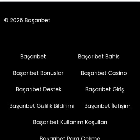
© 2026 Başarıbet
Başarıbet
Başarıbet Bahis
Başarıbet Bonuslar
Başarıbet Casino
Başarıbet Destek
Başarıbet Giriş
Başarıbet Gizlilik Bildirimi
Başarıbet İletişim
Başarıbet Kullanım Koşulları
Başarıbet Para Çekme