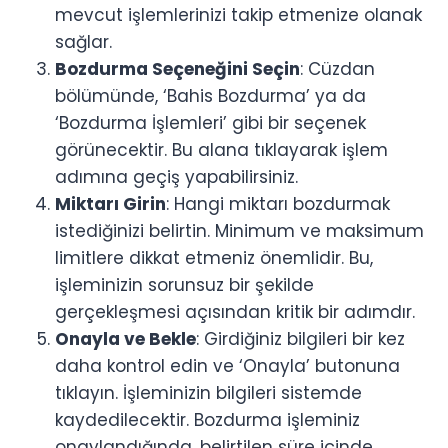
mevcut işlemlerinizi takip etmenize olanak
sağlar.
Bozdurma Seçeneğini Seçin
: Cüzdan
bölümünde, ‘Bahis Bozdurma’ ya da
‘Bozdurma İşlemleri’ gibi bir seçenek
görünecektir. Bu alana tıklayarak işlem
adımına geçiş yapabilirsiniz.
Miktarı Girin
: Hangi miktarı bozdurmak
istediğinizi belirtin. Minimum ve maksimum
limitlere dikkat etmeniz önemlidir. Bu,
işleminizin sorunsuz bir şekilde
gerçekleşmesi açısından kritik bir adımdır.
Onayla ve Bekle
: Girdiğiniz bilgileri bir kez
daha kontrol edin ve ‘Onayla’ butonuna
tıklayın. İşleminizin bilgileri sistemde
kaydedilecektir. Bozdurma işleminiz
onaylandığında, belirtilen süre içinde