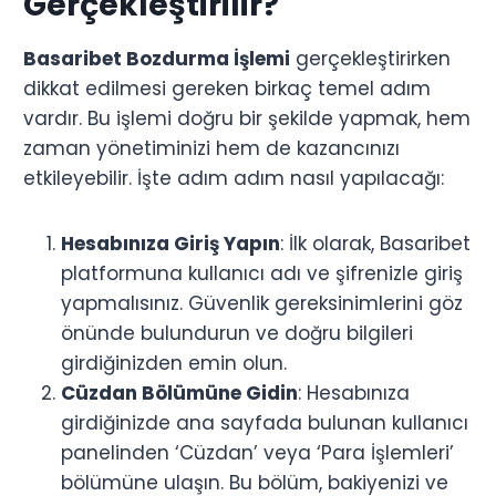
Gerçekleştirilir?
Basaribet Bozdurma İşlemi
gerçekleştirirken
dikkat edilmesi gereken birkaç temel adım
vardır. Bu işlemi doğru bir şekilde yapmak, hem
zaman yönetiminizi hem de kazancınızı
etkileyebilir. İşte adım adım nasıl yapılacağı:
Hesabınıza Giriş Yapın
: İlk olarak, Basaribet
platformuna kullanıcı adı ve şifrenizle giriş
yapmalısınız. Güvenlik gereksinimlerini göz
önünde bulundurun ve doğru bilgileri
girdiğinizden emin olun.
Cüzdan Bölümüne Gidin
: Hesabınıza
girdiğinizde ana sayfada bulunan kullanıcı
panelinden ‘Cüzdan’ veya ‘Para İşlemleri’
bölümüne ulaşın. Bu bölüm, bakiyenizi ve