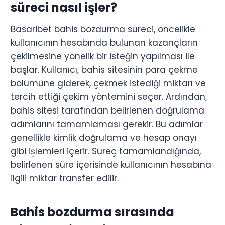
süreci nasıl işler?
Basaribet bahis bozdurma süreci, öncelikle
kullanıcının hesabında bulunan kazançların
çekilmesine yönelik bir isteğin yapılması ile
başlar. Kullanıcı, bahis sitesinin para çekme
bölümüne giderek, çekmek istediği miktarı ve
tercih ettiği çekim yöntemini seçer. Ardından,
bahis sitesi tarafından belirlenen doğrulama
adımlarını tamamlaması gerekir. Bu adımlar
genellikle kimlik doğrulama ve hesap onayı
gibi işlemleri içerir. Süreç tamamlandığında,
belirlenen süre içerisinde kullanıcının hesabına
ilgili miktar transfer edilir.
Bahis bozdurma sırasında