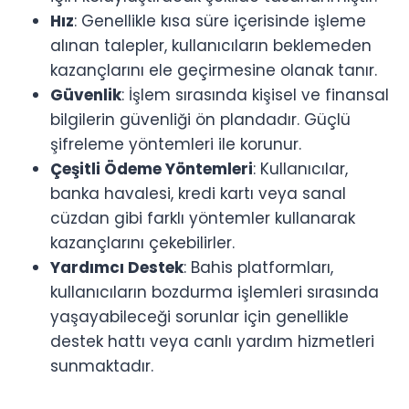
Hız
: Genellikle kısa süre içerisinde işleme
alınan talepler, kullanıcıların beklemeden
kazançlarını ele geçirmesine olanak tanır.
Güvenlik
: İşlem sırasında kişisel ve finansal
bilgilerin güvenliği ön plandadır. Güçlü
şifreleme yöntemleri ile korunur.
Çeşitli Ödeme Yöntemleri
: Kullanıcılar,
banka havalesi, kredi kartı veya sanal
cüzdan gibi farklı yöntemler kullanarak
kazançlarını çekebilirler.
Yardımcı Destek
: Bahis platformları,
kullanıcıların bozdurma işlemleri sırasında
yaşayabileceği sorunlar için genellikle
destek hattı veya canlı yardım hizmetleri
sunmaktadır.