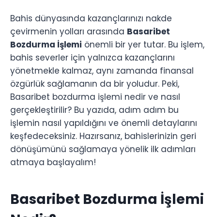
Bahis dünyasında kazançlarınızı nakde
çevirmenin yolları arasında
Basaribet
Bozdurma İşlemi
önemli bir yer tutar. Bu işlem,
bahis severler için yalnızca kazançlarını
yönetmekle kalmaz, aynı zamanda finansal
özgürlük sağlamanın da bir yoludur. Peki,
Basaribet bozdurma işlemi nedir ve nasıl
gerçekleştirilir? Bu yazıda, adım adım bu
işlemin nasıl yapıldığını ve önemli detaylarını
keşfedeceksiniz. Hazırsanız, bahislerinizin geri
dönüşümünü sağlamaya yönelik ilk adımları
atmaya başlayalım!
Basaribet Bozdurma İşlemi