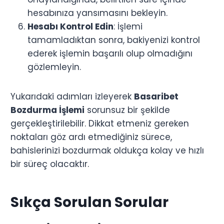
hesabınıza yansımasını bekleyin.
Hesabı Kontrol Edin
: İşlemi
tamamladıktan sonra, bakiyenizi kontrol
ederek işlemin başarılı olup olmadığını
gözlemleyin.
Yukarıdaki adımları izleyerek
Basaribet
Bozdurma İşlemi
sorunsuz bir şekilde
gerçekleştirilebilir. Dikkat etmeniz gereken
noktaları göz ardı etmediğiniz sürece,
bahislerinizi bozdurmak oldukça kolay ve hızlı
bir süreç olacaktır.
Sıkça Sorulan Sorular