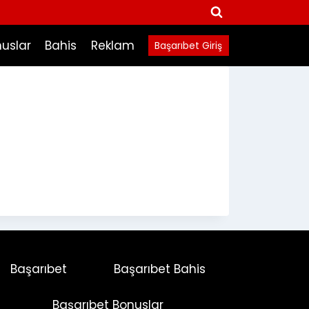
uslar
Bahis
Reklam
Başarıbet Giriş
Başarıbet
Başarıbet Bahis
Başarıbet Bonuslar