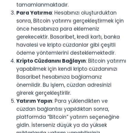
tamamlanmaktadır.
Para Yatırma
: Hesabınızı oluşturduktan
sonra, Bitcoin yatırımı gerçekleştirmek için
önce hesabınıza para eklemeniz
gerekecektir. Basaribet, kredi kartı, banka
havalesi ve kripto cüzdanlar gibi çeşitli
ödeme yöntemlerini desteklemektedir.
Kripto Cüzdanını Bağlayın
: Bitcoin yatırımı
yapabilmek için kendi kripto cüzdanınızı
Basaribet hesabınıza bağlamanız
önemlidir. Bu işlem, cüzdan adresinizi
girerek gerçekleştirilir.
Yatırım Yapın
: Para yüklendikten ve
cüzdan bağlantısı yapıldıktan sonra,
platformda “Bitcoin” yatırım seçeneğine
gidin. İsterseniz düşük ya da yüksek