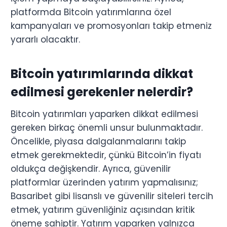
platformda Bitcoin yatırımlarına özel
kampanyaları ve promosyonları takip etmeniz
yararlı olacaktır.
Bitcoin yatırımlarında dikkat
edilmesi gerekenler nelerdir?
Bitcoin yatırımları yaparken dikkat edilmesi
gereken birkaç önemli unsur bulunmaktadır.
Öncelikle, piyasa dalgalanmalarını takip
etmek gerekmektedir, çünkü Bitcoin’in fiyatı
oldukça değişkendir. Ayrıca, güvenilir
platformlar üzerinden yatırım yapmalısınız;
Basaribet gibi lisanslı ve güvenilir siteleri tercih
etmek, yatırım güvenliğiniz açısından kritik
öneme sahiptir. Yatırım yaparken yalnızca