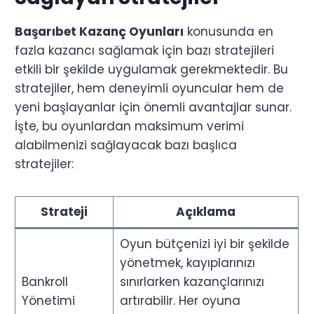
Başarıbet Kazanç Oyunları
konusunda en
fazla kazancı sağlamak için bazı stratejileri
etkili bir şekilde uygulamak gerekmektedir. Bu
stratejiler, hem deneyimli oyuncular hem de
yeni başlayanlar için önemli avantajlar sunar.
İşte, bu oyunlardan maksimum verimi
alabilmenizi sağlayacak bazı başlıca
stratejiler:
Strateji
Açıklama
Oyun bütçenizi iyi bir şekilde
yönetmek, kayıplarınızı
Bankroll
sınırlarken kazançlarınızı
Yönetimi
artırabilir. Her oyuna