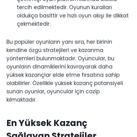
tercih edilmektedir. Oyunun kuralları
oldukça basittir ve hızlı oyun akışı ile dikkat
çekmektedir.
Bu popüler oyunların yanı sıra, her birinin
kendine özgü stratejileri ve kazanma
yöntemleri bulunmaktadır. Oyuncular, bu
oyunların dinamiklerini kavrayarak daha
yüksek kazançlar elde etme fırsatına sahip
olabilirler. Özellikle yüksek kazanç potansiyeli
sunan oyunlar, oyuncular için cazip
kılmaktadır.
En Yüksek Kazanç
Sağlayan Stratejiler