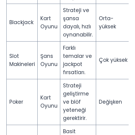
Strateji ve
Kart
şansa
Orta-
Blackjack
Oyunu
dayalı, hızlı
yüksek
oynanabilir.
Farklı
Slot
Şans
temalar ve
Çok yüksek
Makineleri
Oyunu
jackpot
fırsatları.
Strateji
geliştirme
Kart
Poker
ve blöf
Değişken
Oyunu
yeteneği
gerektirir.
Basit