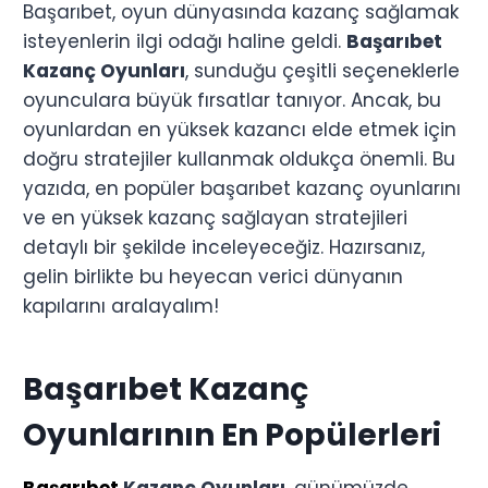
Başarıbet, oyun dünyasında kazanç sağlamak
isteyenlerin ilgi odağı haline geldi.
Başarıbet
Kazanç Oyunları
, sunduğu çeşitli seçeneklerle
oyunculara büyük fırsatlar tanıyor. Ancak, bu
oyunlardan en yüksek kazancı elde etmek için
doğru stratejiler kullanmak oldukça önemli. Bu
yazıda, en popüler başarıbet kazanç oyunlarını
ve en yüksek kazanç sağlayan stratejileri
detaylı bir şekilde inceleyeceğiz. Hazırsanız,
gelin birlikte bu heyecan verici dünyanın
kapılarını aralayalım!
Başarıbet Kazanç
Oyunlarının En Popülerleri