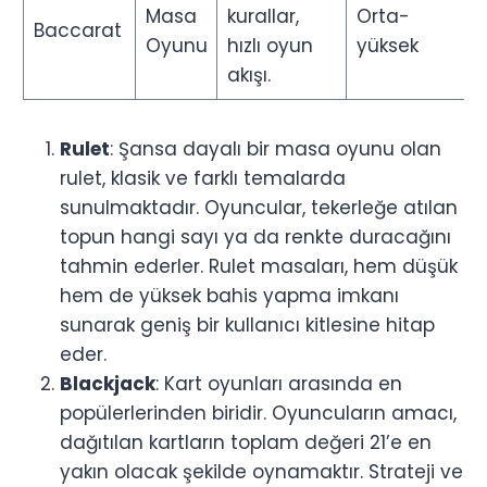
Masa
kurallar,
Orta-
Baccarat
Oyunu
hızlı oyun
yüksek
akışı.
Rulet
: Şansa dayalı bir masa oyunu olan
rulet, klasik ve farklı temalarda
sunulmaktadır. Oyuncular, tekerleğe atılan
topun hangi sayı ya da renkte duracağını
tahmin ederler. Rulet masaları, hem düşük
hem de yüksek bahis yapma imkanı
sunarak geniş bir kullanıcı kitlesine hitap
eder.
Blackjack
: Kart oyunları arasında en
popülerlerinden biridir. Oyuncuların amacı,
dağıtılan kartların toplam değeri 21’e en
yakın olacak şekilde oynamaktır. Strateji ve