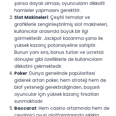
şansa dayalı olması, oyuncuların dikkatli
hamleler yapmasını gerektirir.
Slot Makineleri
: Çeşitli temalar ve
grafiklerle zenginleştirilmiş slot makineleri,
kullanıcılar arasında büyük bir ilgi
görmektedir. Jackpot kazanma şansı ile
yüksek kazanç potansiyeline sahiptir.
Bunun yanı sıra, bonus turları ve ücretsiz
dönüşler gibi özelliklerle de kullanıcıların
dikkatini çekmektedir.
Poker
: Dünya genelinde popülaritesi
giderek artan poker, hem strateji hem de
blöf yeteneği gerektirdiğinden, başarılı
oyuncular için yüksek kazanç fırsatları
sunmaktadır.
Baccarat
: Hem casino ortamında hem de
çevrimiçi oyun platformlarında sıklıkla