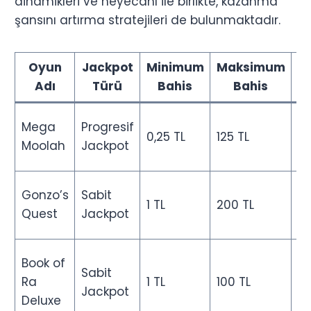
dinamikleri ve heyecanı ile birlikte, kazanma
şansını artırma stratejileri de bulunmaktadır.
Oyun
Jackpot
Minimum
Maksimum
Adı
Türü
Bahis
Bahis
4 
Mega
Progresif
0,25 TL
125 TL
ja
Moolah
Jackpot
su
3D
Gonzo’s
Sabit
1 TL
200 TL
“A
Quest
Jackpot
bo
Üc
Book of
Sabit
d
Ra
1 TL
100 TL
Jackpot
ve
Deluxe
RT