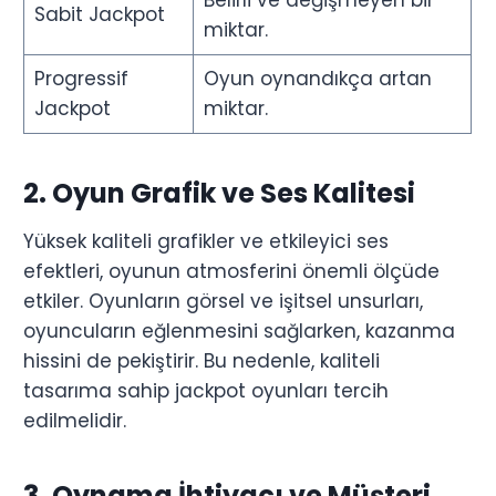
Sabit Jackpot
miktar.
Progressif
Oyun oynandıkça artan
Jackpot
miktar.
2. Oyun Grafik ve Ses Kalitesi
Yüksek kaliteli grafikler ve etkileyici ses
efektleri, oyunun atmosferini önemli ölçüde
etkiler. Oyunların görsel ve işitsel unsurları,
oyuncuların eğlenmesini sağlarken, kazanma
hissini de pekiştirir. Bu nedenle, kaliteli
tasarıma sahip jackpot oyunları tercih
edilmelidir.
3. Oynama İhtiyacı ve Müşteri