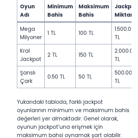
Oyun
Minimum
Maksimum
Jackpot
Adı
Bahis
Bahis
Miktarı
Mega
1.500.000
1 TL
100 TL
Milyoner
TL
Kral
2.000.00
2 TL
150 TL
Jackpot
TL
Şanslı
500.000
0.50 TL
50 TL
Çark
TL
Yukarıdaki tabloda, farklı jackpot
oyunlarının minimum ve maksimum bahis
değerleri yer almaktadır. Genel olarak,
oyunun jackpot’una erişmek için
maksimum bahsi oynamak şart olabilir.