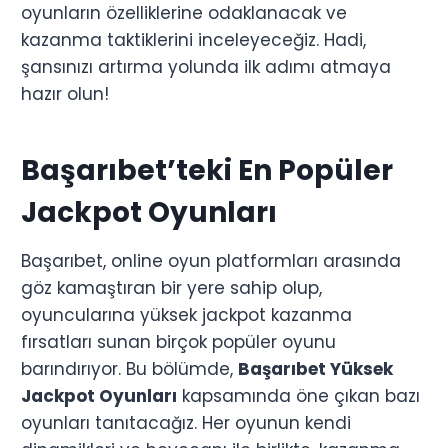
oyunların özelliklerine odaklanacak ve
kazanma taktiklerini inceleyeceğiz. Hadi,
şansınızı artırma yolunda ilk adımı atmaya
hazır olun!
Başarıbet’teki En Popüler
Jackpot Oyunları
Başarıbet, online oyun platformları arasında
göz kamaştıran bir yere sahip olup,
oyuncularına yüksek jackpot kazanma
fırsatları sunan birçok popüler oyunu
barındırıyor. Bu bölümde,
Başarıbet Yüksek
Jackpot Oyunları
kapsamında öne çıkan bazı
oyunları tanıtacağız. Her oyunun kendi