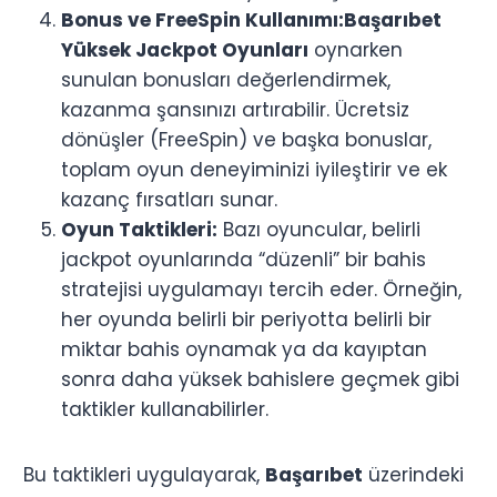
Bonus ve FreeSpin Kullanımı:
Başarıbet
Yüksek Jackpot Oyunları
oynarken
sunulan bonusları değerlendirmek,
kazanma şansınızı artırabilir. Ücretsiz
dönüşler (FreeSpin) ve başka bonuslar,
toplam oyun deneyiminizi iyileştirir ve ek
kazanç fırsatları sunar.
Oyun Taktikleri:
Bazı oyuncular, belirli
jackpot oyunlarında “düzenli” bir bahis
stratejisi uygulamayı tercih eder. Örneğin,
her oyunda belirli bir periyotta belirli bir
miktar bahis oynamak ya da kayıptan
sonra daha yüksek bahislere geçmek gibi
taktikler kullanabilirler.
Bu taktikleri uygulayarak,
Başarıbet
üzerindeki