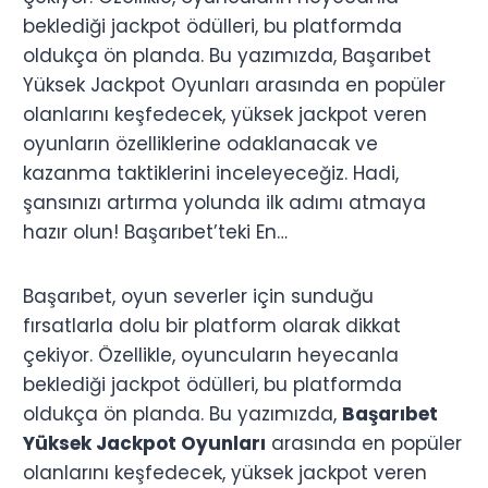
beklediği jackpot ödülleri, bu platformda
oldukça ön planda. Bu yazımızda, Başarıbet
Yüksek Jackpot Oyunları arasında en popüler
olanlarını keşfedecek, yüksek jackpot veren
oyunların özelliklerine odaklanacak ve
kazanma taktiklerini inceleyeceğiz. Hadi,
şansınızı artırma yolunda ilk adımı atmaya
hazır olun! Başarıbet’teki En…
Başarıbet, oyun severler için sunduğu
fırsatlarla dolu bir platform olarak dikkat
çekiyor. Özellikle, oyuncuların heyecanla
beklediği jackpot ödülleri, bu platformda
oldukça ön planda. Bu yazımızda,
Başarıbet
Yüksek Jackpot Oyunları
arasında en popüler
olanlarını keşfedecek, yüksek jackpot veren