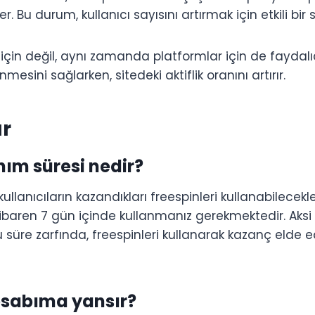
. Bu durum, kullanıcı sayısını artırmak için etkili bir st
 için değil, aynı zamanda platformlar için de faydal
esini sağlarken, sitedeki aktiflik oranını artırır.
ar
nım süresi nedir?
ullanıcıların kazandıkları freespinleri kullanabilecekler
 itibaren 7 gün içinde kullanmanız gerekmektedir. Aksi
 süre zarfında, freespinleri kullanarak kazanç elde ed
esabıma yansır?