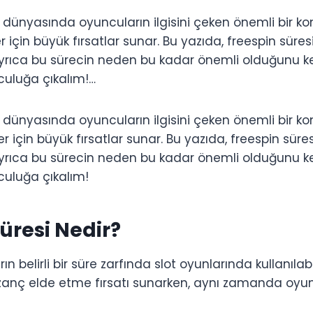
 dünyasında oyuncuların ilgisini çeken önemli bir kon
r için büyük fırsatlar sunar. Bu yazıda, freespin süres
 ayrıca bu sürecin neden bu kadar önemli olduğunu k
culuğa çıkalım!…
 dünyasında oyuncuların ilgisini çeken önemli bir kon
r için büyük fırsatlar sunar. Bu yazıda, freespin süres
 ayrıca bu sürecin neden bu kadar önemli olduğunu k
culuğa çıkalım!
üresi Nedir?
ın belirli bir süre zarfında slot oyunlarında kullanı
azanç elde etme fırsatı sunarken, aynı zamanda oyu