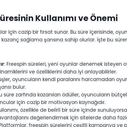
Süresinin Kullanımı ve Önemi
lar için cazip bir fırsat sunar. Bu süre içerisinde, oyu
kazanç sağlama şansına sahip olurlar. İşte bu süren
ır
: Freespin süreleri, yeni oyunlar denemek isteyen
namiklerini ve özelliklerini daha iyi anlayabilirler.
şler, oyuncuların kendi paralarını harcamadan oyun
ansı bulur.
Bu süre zarfında kazanılan ödüller, oyuncuların bütçel
ncular için cazip bir motivasyon kaynağıdır.
ullanımı, özellikle de belirli bir süre içinde sunuluyo
lar, avantajlarını değerlendirmek için sitelerde daha fa
 Platformlar, freespin sürelerini çeşitli kampanya v