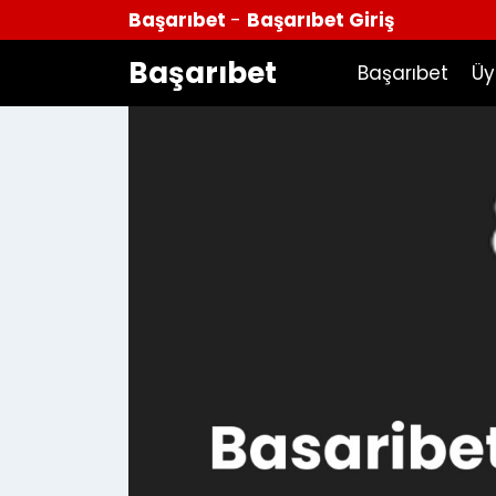
Skip
Başarıbet
-
Başarıbet
Giriş
to
Başarıbet
Başarıbet
Üy
content