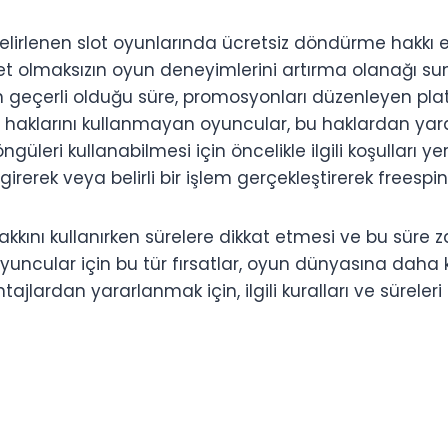
n belirlenen slot oyunlarında ücretsiz döndürme hakkı 
t olmaksızın oyun deneyimlerini artırma olanağı sun
n geçerli olduğu süre, promosyonları düzenleyen plat
pin haklarını kullanmayan oyuncular, bu haklardan ya
güleri kullanabilmesi için öncelikle ilgili koşulları y
rerek veya belirli bir işlem gerçekleştirerek freespin h
kkını kullanırken sürelere dikkat etmesi ve bu süre 
 oyuncular için bu tür fırsatlar, oyun dünyasına dah
ajlardan yararlanmak için, ilgili kuralları ve süreleri i