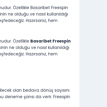
udur. Özellikle Basaribet Freespin
inin ne olduğu ve nasıl kullanıldığı
eşfedeceğiz. Hazırsanız, hem
udur. Özellikle
Basaribet Freespin
inin ne olduğu ve nasıl kullanıldığı
eşfedeceğiz. Hazırsanız, hem
labilecek olan bedava dönüş sayısını
nu deneme şansı da verir. Freespin