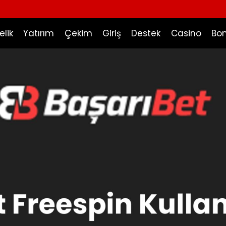
elik
Yatırım
Çekim
Giriş
Destek
Casino
Bon