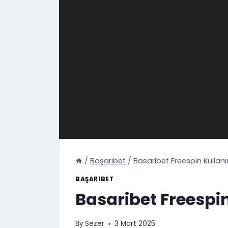
/
Başarıbet
/
Basaribet Freespin Kullan
BAŞARIBET
Basaribet Freespi
By
Sezer
3 Mart 2025