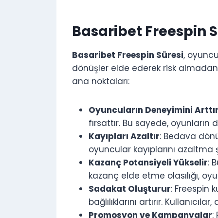
Basaribet Freespin 
Basaribet Freespin Süresi
, oyuncu
dönüşler elde ederek risk almadan 
ana noktaları:
Oyuncuların Deneyimini Arttır
fırsattır. Bu sayede, oyunların di
Kayıpları Azaltır
: Bedava dönü
oyuncular kayıplarını azaltma ş
Kazanç Potansiyeli Yükselir
: 
kazanç elde etme olasılığı, oyu
Sadakat Oluşturur
: Freespin k
bağlılıklarını artırır. Kullanıcı
Promosyon ve Kampanyalar
: