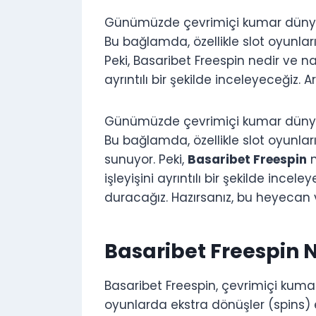
Günümüzde çevrimiçi kumar dünyası h
Bu bağlamda, özellikle slot oyunlar
Peki, Basaribet Freespin nedir ve na
ayrıntılı bir şekilde inceleyeceğiz.
Günümüzde çevrimiçi kumar dünyası h
Bu bağlamda, özellikle slot oyunla
sunuyor. Peki,
Basaribet Freespin
n
işleyişini ayrıntılı bir şekilde incel
duracağız. Hazırsanız, bu heyecan
Basaribet Freespin N
Basaribet Freespin, çevrimiçi kumar
oyunlarda ekstra dönüşler (spins) eld