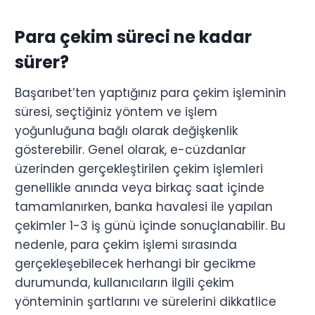
Para çekim süreci ne kadar
sürer?
Başarıbet’ten yaptığınız para çekim işleminin
süresi, seçtiğiniz yöntem ve işlem
yoğunluğuna bağlı olarak değişkenlik
gösterebilir. Genel olarak, e-cüzdanlar
üzerinden gerçekleştirilen çekim işlemleri
genellikle anında veya birkaç saat içinde
tamamlanırken, banka havalesi ile yapılan
çekimler 1-3 iş günü içinde sonuçlanabilir. Bu
nedenle, para çekim işlemi sırasında
gerçekleşebilecek herhangi bir gecikme
durumunda, kullanıcıların ilgili çekim
yönteminin şartlarını ve sürelerini dikkatlice