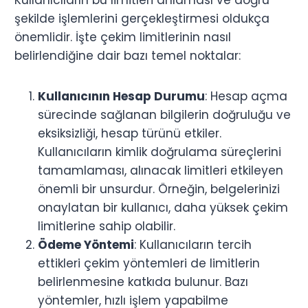
şekilde işlemlerini gerçekleştirmesi oldukça
önemlidir. İşte çekim limitlerinin nasıl
belirlendiğine dair bazı temel noktalar:
Kullanıcının Hesap Durumu
: Hesap açma
sürecinde sağlanan bilgilerin doğruluğu ve
eksiksizliği, hesap türünü etkiler.
Kullanıcıların kimlik doğrulama süreçlerini
tamamlaması, alınacak limitleri etkileyen
önemli bir unsurdur. Örneğin, belgelerinizi
onaylatan bir kullanıcı, daha yüksek çekim
limitlerine sahip olabilir.
Ödeme Yöntemi
: Kullanıcıların tercih
ettikleri çekim yöntemleri de limitlerin
belirlenmesine katkıda bulunur. Bazı
yöntemler, hızlı işlem yapabilme