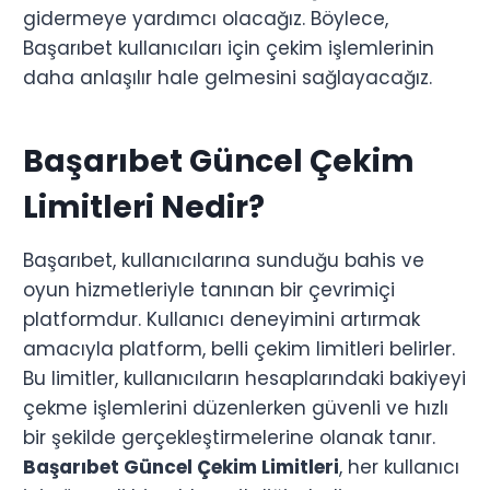
gidermeye yardımcı olacağız. Böylece,
Başarıbet kullanıcıları için çekim işlemlerinin
daha anlaşılır hale gelmesini sağlayacağız.
Başarıbet Güncel Çekim
Limitleri Nedir?
Başarıbet, kullanıcılarına sunduğu bahis ve
oyun hizmetleriyle tanınan bir çevrimiçi
platformdur. Kullanıcı deneyimini artırmak
amacıyla platform, belli çekim limitleri belirler.
Bu limitler, kullanıcıların hesaplarındaki bakiyeyi
çekme işlemlerini düzenlerken güvenli ve hızlı
bir şekilde gerçekleştirmelerine olanak tanır.
Başarıbet Güncel Çekim Limitleri
, her kullanıcı