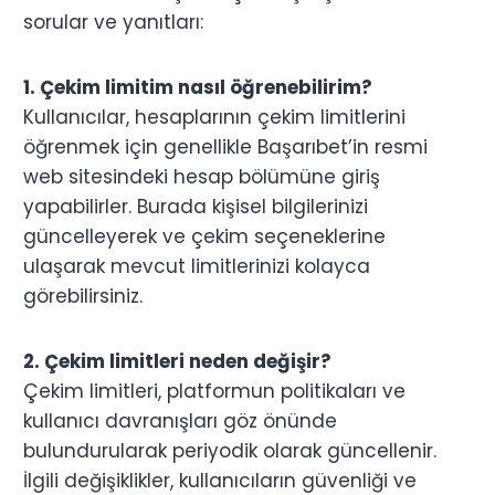
sorular ve yanıtları:
1. Çekim limitim nasıl öğrenebilirim?
Kullanıcılar, hesaplarının çekim limitlerini
öğrenmek için genellikle Başarıbet’in resmi
web sitesindeki hesap bölümüne giriş
yapabilirler. Burada kişisel bilgilerinizi
güncelleyerek ve çekim seçeneklerine
ulaşarak mevcut limitlerinizi kolayca
görebilirsiniz.
2. Çekim limitleri neden değişir?
Çekim limitleri, platformun politikaları ve
kullanıcı davranışları göz önünde
bulundurularak periyodik olarak güncellenir.
İlgili değişiklikler, kullanıcıların güvenliği ve