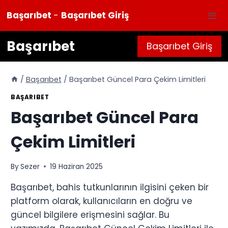
Skip
Başarıbet
-
Başarıbet
Giriş
to
content
Başarıbet
Başarıbet Giriş
/
Başarıbet
/
Başarıbet Güncel Para Çekim Limitleri
BAŞARIBET
Başarıbet Güncel Para
Çekim Limitleri
By
Sezer
19 Haziran 2025
Başarıbet, bahis tutkunlarının ilgisini çeken bir
platform olarak, kullanıcıların en doğru ve
güncel bilgilere erişmesini sağlar. Bu