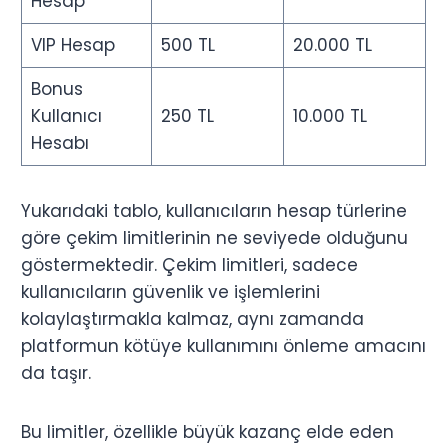
Hesap
VIP Hesap
500 TL
20.000 TL
Bonus
Kullanıcı
250 TL
10.000 TL
Hesabı
Yukarıdaki tablo, kullanıcıların hesap türlerine
göre çekim limitlerinin ne seviyede olduğunu
göstermektedir. Çekim limitleri, sadece
kullanıcıların güvenlik ve işlemlerini
kolaylaştırmakla kalmaz, aynı zamanda
platformun kötüye kullanımını önleme amacını
da taşır.
Bu limitler, özellikle büyük kazanç elde eden