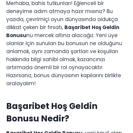
Merhaba, bahis tutkunları! Eğlenceli bir
deneyime adım atmaya hazır mısınız? Bu
yazıda, çevrimiçi oyun dünyasında oldukça
dikkat çeken bir fırsatı,
Başaribet Hoş Geldin
Bonusu
nu mercek altına alacağız. Yeni üye
olanlar için sunulan bu bonusun ne olduğunu
anlamak, aynı zamanda şartları ve koşulları
hakkında bilgi sahibi olmak, kazancınızı
artırmada önemli bir rol oynayacaktır.
Hazırsanız, bonus dünyasının kapılarını birlikte
aralayalım!
Başaribet Hoş Geldin
Bonusu Nedir?