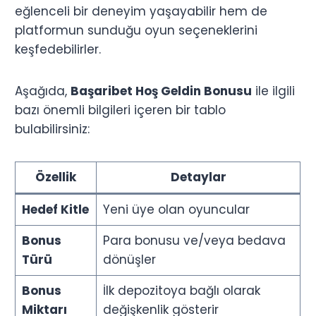
eğlenceli bir deneyim yaşayabilir hem de
platformun sunduğu oyun seçeneklerini
keşfedebilirler.
Aşağıda,
Başaribet Hoş Geldin Bonusu
ile ilgili
bazı önemli bilgileri içeren bir tablo
bulabilirsiniz:
Özellik
Detaylar
Hedef Kitle
Yeni üye olan oyuncular
Bonus
Para bonusu ve/veya bedava
Türü
dönüşler
Bonus
İlk depozitoya bağlı olarak
Miktarı
değişkenlik gösterir