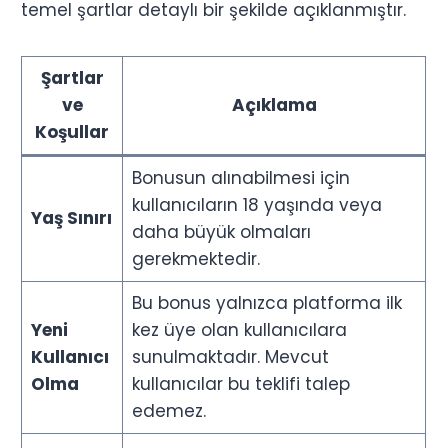
temel şartlar detaylı bir şekilde açıklanmıştır.
Şartlar
ve
Açıklama
Koşullar
Bonusun alınabilmesi için
kullanıcıların 18 yaşında veya
Yaş Sınırı
daha büyük olmaları
gerekmektedir.
Bu bonus yalnızca platforma ilk
Yeni
kez üye olan kullanıcılara
Kullanıcı
sunulmaktadır. Mevcut
Olma
kullanıcılar bu teklifi talep
edemez.