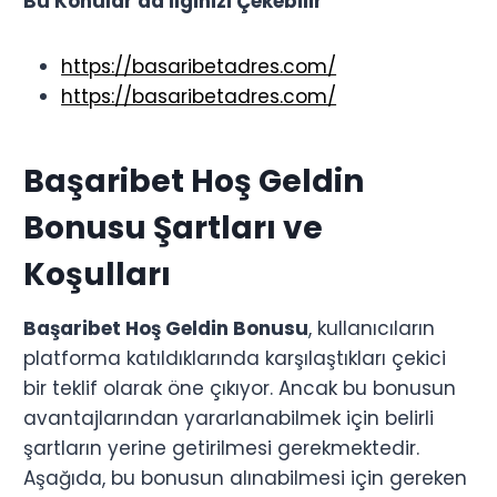
Bu Konular da İlginizi Çekebilir
https://basaribetadres.com/
https://basaribetadres.com/
Başaribet Hoş Geldin
Bonusu Şartları ve
Koşulları
Başaribet Hoş Geldin Bonusu
, kullanıcıların
platforma katıldıklarında karşılaştıkları çekici
bir teklif olarak öne çıkıyor. Ancak bu bonusun
avantajlarından yararlanabilmek için belirli
şartların yerine getirilmesi gerekmektedir.
Aşağıda, bu bonusun alınabilmesi için gereken