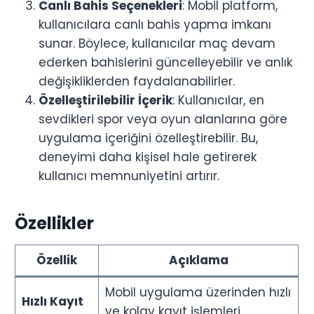
Canlı Bahis Seçenekleri
: Mobil platform,
kullanıcılara canlı bahis yapma imkanı
sunar. Böylece, kullanıcılar maç devam
ederken bahislerini güncelleyebilir ve anlık
değişikliklerden faydalanabilirler.
Özelleştirilebilir İçerik
: Kullanıcılar, en
sevdikleri spor veya oyun alanlarına göre
uygulama içeriğini özelleştirebilir. Bu,
deneyimi daha kişisel hale getirerek
kullanıcı memnuniyetini artırır.
Özellikler
Özellik
Açıklama
Mobil uygulama üzerinden hızlı
Hızlı Kayıt
ve kolay kayıt işlemleri