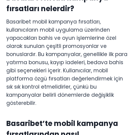
fırsatları nelerdir?
Basaribet mobil kampanya fırsatları,
kullanıcıların mobil uygulama üzerinden
yapacakları bahis ve oyun işlemlerine özel
olarak sunulan çeşitli promosyonlar ve
bonuslardır. Bu kampanyalar, genellikle ilk para
yatırma bonusu, kayıp iadeleri, bedava bahis
gibi seçenekleri içerir. Kullanıcılar, mobil
platforma özgü fırsatları değerlendirmek için
sık sık kontrol etmelidirler, çünkü bu
kampanyalar belirli dönemlerde değişiklik
gösterebilir.
Basaribet’te mobil kampanya
fırsatlarından nasıl