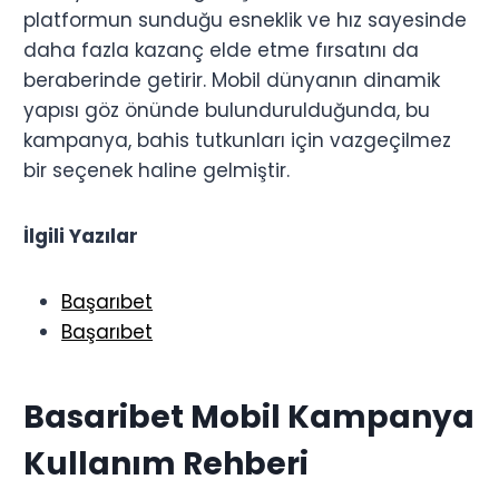
platformun sunduğu esneklik ve hız sayesinde
daha fazla kazanç elde etme fırsatını da
beraberinde getirir. Mobil dünyanın dinamik
yapısı göz önünde bulundurulduğunda, bu
kampanya, bahis tutkunları için vazgeçilmez
bir seçenek haline gelmiştir.
İlgili Yazılar
Başarıbet
Başarıbet
Basaribet Mobil Kampanya
Kullanım Rehberi