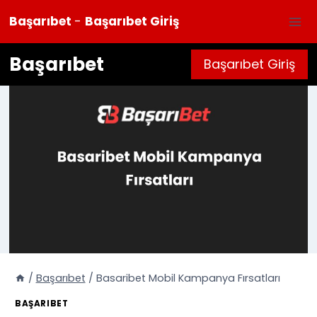
Skip
Başarıbet
-
Başarıbet
Giriş
to
content
Başarıbet
Başarıbet Giriş
/
Başarıbet
/
Basaribet Mobil Kampanya Fırsatları
BAŞARIBET