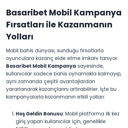
Basaribet Mobil Kampanya
Fırsatları ile Kazanmanın
Yolları
Mobil bahis dünyası, sunduğu fırsatlarla
oyunculara kazanç elde etme imkanı tanıyor.
Basaribet Mobil Kampanya
sayesinde,
kullanıcılar sadece bahis oynamakla kalmayıp,
aynı zamanda çeşitli avantajlardan
yararlanarak kazançlarını artırabilirler. İşte bu
kampanyalarla kazanmanın etkili yolları:
Hoş Geldin Bonusu
: Mobil platforma ilk kez
giriş yapan kullanıcılar için, genellikle