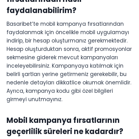
faydalanabilirim?
Basaribet’te mobil kampanya fırsatlarından
faydalanmak için öncelikle mobil uygulamayı
indirip, bir hesap oluşturmanız gerekmektedir.
Hesap oluşturduktan sonra, aktif promosyonlar
sekmesine giderek mevcut kampanyaları
inceleyebilirsiniz. Kampanyaya katılmak için
belirli şartları yerine getirmeniz gerekebilir, bu
nedenle detayları dikkatlice okumak önemlidir.
Ayrıca, kampanya kodu gibi özel bilgileri
girmeyi unutmayınız.
Mobil kampanya fırsatlarının
geçerlilik süreleri ne kadardır?