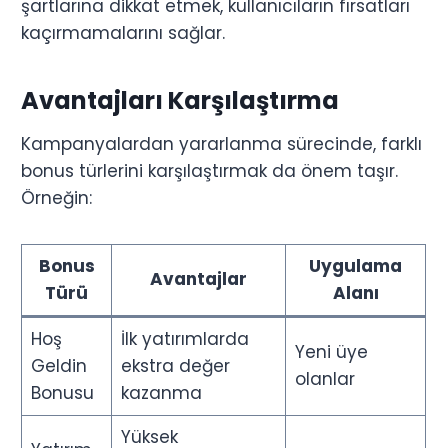
şartlarına dikkat etmek, kullanıcıların fırsatları
kaçırmamalarını sağlar.
Avantajları Karşılaştırma
Kampanyalardan yararlanma sürecinde, farklı
bonus türlerini karşılaştırmak da önem taşır.
Örneğin:
Bonus
Uygulama
Avantajlar
Türü
Alanı
Hoş
İlk yatırımlarda
Yeni üye
Geldin
ekstra değer
olanlar
Bonusu
kazanma
Yüksek