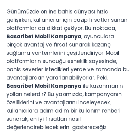
Günümüzde online bahis dünyası hızla
gelişirken, kullanıcılar için cazip fırsatlar sunan
platformlar da dikkat çekiyor. Bu noktada,
Basaribet Mobil Kampanya
, oyunculara
birçok avantaj ve fırsat sunarak kazanç
sağlama yöntemlerini çeşitlendiriyor. Mobil
platformların sunduğu esneklik sayesinde,
bahis severler istedikleri yerde ve zamanda bu
avantajlardan yararlanabiliyorlar. Peki,
Basaribet Mobil Kampanya
ile kazanmanın
yolları nelerdir? Bu yazımızda, kampanyanın
özelliklerini ve avantajlarını inceleyecek,
kullanıcılara adım adım bir kullanım rehberi
sunarak, en iyi fırsatları nasıl
değerlendirebileceklerini göstereceğiz.