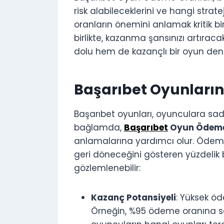
risk alabileceklerini ve hangi strat
oranların önemini anlamak kritik bi
birlikte, kazanma şansınızı artırac
dolu hem de kazançlı bir oyun dene
Başarıbet Oyunları
Başarıbet oyunları, oyunculara s
bağlamda,
Başarıbet
Oyun Ödem
anlamalarına yardımcı olur. Ödeme
geri döneceğini gösteren yüzdelik 
gözlemlenebilir:
Kazanç Potansiyeli
: Yüksek öd
Örneğin, %95 ödeme oranına sahi