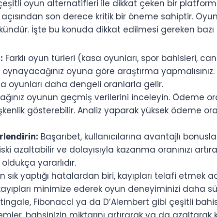
çeşitli oyun alternatifleri ile dikkat çeken bir platf
çısından son derece kritik bir öneme sahiptir. Oyunlar
ündür. İşte bu konuda dikkat edilmesi gereken bazı ön
:
Farklı oyun türleri (kasa oyunları, spor bahisleri, ca
, oynayacağınız oyuna göre araştırma yapmalısınız. Ö
a oyunları daha dengeli oranlarla gelir.
ınız oyunun geçmiş verilerini inceleyin. Ödeme ora
kenlik gösterebilir. Analiz yaparak yüksek ödeme ora
lendirin:
Başarıbet, kullanıcılarına avantajlı bonusla
riski azaltabilir ve dolayısıyla kazanma oranınızı artıra
ldukça yararlıdır.
sık yaptığı hatalardan biri, kayıpları telafi etmek a
ayıpları minimize ederek oyun deneyiminizi daha sürdür
ingale, Fibonacci ya da D’Alembert gibi çeşitli bahis 
 sistemler, bahsinizin miktarını artırarak ya da azalt