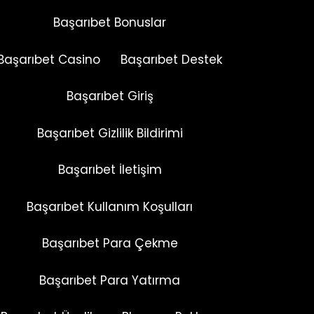
Başarıbet Bonuslar
Başarıbet Casino
Başarıbet Destek
Başarıbet Giriş
Başarıbet Gizlilik Bildirimi
Başarıbet İletişim
Başarıbet Kullanım Koşulları
Başarıbet Para Çekme
Başarıbet Para Yatırma