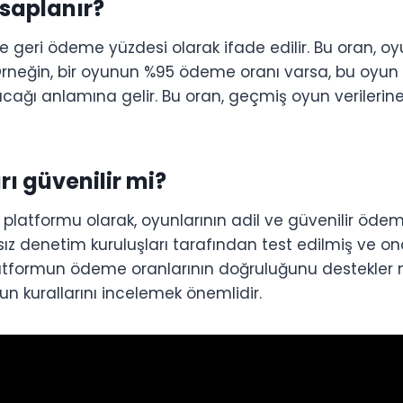
saplanır?
le geri ödeme yüzdesi olarak ifade edilir. Bu oran,
Örneğin, bir oyunun %95 ödeme oranı varsa, bu oyun üz
ağı anlamına gelir. Bu oran, geçmiş oyun verilerine
ı güvenilir mi?
un platformu olarak, oyunlarının adil ve güvenilir öd
z denetim kuruluşları tarafından test edilmiş ve onay
atformun ödeme oranlarının doğruluğunu destekler ni
n kurallarını incelemek önemlidir.