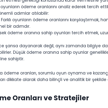
cih etmesi gerektiği konusunda karar vermesine yard
 oyunların ödeme oranlarını analiz ederek tercih ettikl
 önemli adımlar atılabilir:
: Farklı oyunların ödeme oranlarını karşılaştırmak, h
el bir adımdır.
ksek ödeme oranına sahip oyunları tercih etmek, 
ce şansa dayanarak değil, aynı zamanda bilgiye daya
lirler. Düşük ödeme oranına sahip oyunlar genellikle 
ne sahiptir.
da ödeme oranları, sorumlu oyun oynama ve kazanç sa
 dikkate alarak daha bilinçli ve analitik bir şekilde o
e Oranları ve Stratejiler