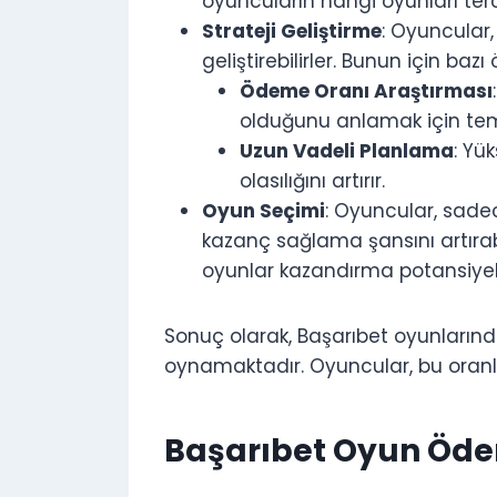
oyuncuların hangi oyunları ter
Strateji Geliştirme
: Oyuncular,
geliştirebilirler. Bunun için bazı
Ödeme Oranı Araştırması
olduğunu anlamak için tem
Uzun Vadeli Planlama
: Yü
olasılığını artırır.
Oyun Seçimi
: Oyuncular, sade
kazanç sağlama şansını artırabi
oyunlar kazandırma potansiyeli
Sonuç olarak, Başarıbet oyunların
oynamaktadır. Oyuncular, bu oranları
Başarıbet Oyun Ödem