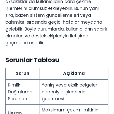
aksaklıklar da kullanıcıların para çekme
işlemlerini olumsuz etkileyebilir. Bunun yanı
sıra, bazen sistem güncellemeleri veya
bakımları sırasında geçici hatalar meydana
gelebilir. Böyle durumlarda, kullanıcıların sabırlı
olmaları ve destek ekipleriyle iletişime
geçmeleri önerilir.
Sorunlar Tablosu
Sorun
Açıklama
Kimlik
Yanlış veya eksik belgeler
Doğrulama
nedeniyle işlemlerin
Sorunları
gecikmesi
Maksimum çekim limitinin
Hesap