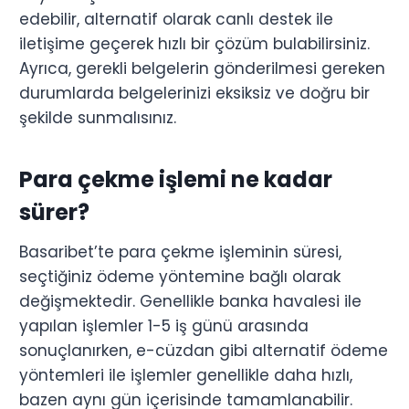
edebilir, alternatif olarak canlı destek ile
iletişime geçerek hızlı bir çözüm bulabilirsiniz.
Ayrıca, gerekli belgelerin gönderilmesi gereken
durumlarda belgelerinizi eksiksiz ve doğru bir
şekilde sunmalısınız.
Para çekme işlemi ne kadar
sürer?
Basaribet’te para çekme işleminin süresi,
seçtiğiniz ödeme yöntemine bağlı olarak
değişmektedir. Genellikle banka havalesi ile
yapılan işlemler 1-5 iş günü arasında
sonuçlanırken, e-cüzdan gibi alternatif ödeme
yöntemleri ile işlemler genellikle daha hızlı,
bazen aynı gün içerisinde tamamlanabilir.