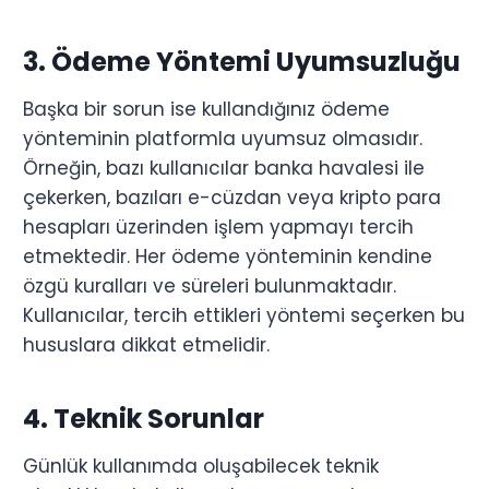
3. Ödeme Yöntemi Uyumsuzluğu
Başka bir sorun ise kullandığınız ödeme
yönteminin platformla uyumsuz olmasıdır.
Örneğin, bazı kullanıcılar banka havalesi ile
çekerken, bazıları e-cüzdan veya kripto para
hesapları üzerinden işlem yapmayı tercih
etmektedir. Her ödeme yönteminin kendine
özgü kuralları ve süreleri bulunmaktadır.
Kullanıcılar, tercih ettikleri yöntemi seçerken bu
hususlara dikkat etmelidir.
4. Teknik Sorunlar
Günlük kullanımda oluşabilecek teknik