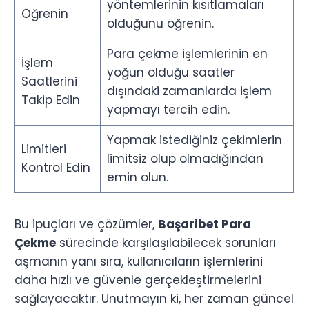
yöntemlerinin kısıtlamaları
Öğrenin
olduğunu öğrenin.
Para çekme işlemlerinin en
İşlem
yoğun olduğu saatler
Saatlerini
dışındaki zamanlarda işlem
Takip Edin
yapmayı tercih edin.
Yapmak istediğiniz çekimlerin
Limitleri
limitsiz olup olmadığından
Kontrol Edin
emin olun.
Bu ipuçları ve çözümler,
Başaribet Para
Çekme
sürecinde karşılaşılabilecek sorunları
aşmanın yanı sıra, kullanıcıların işlemlerini
daha hızlı ve güvenle gerçekleştirmelerini
sağlayacaktır. Unutmayın ki, her zaman güncel