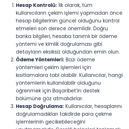
Hesap Kontrolü:
İlk olarak, tüm
kullanıcıların çekim işlemi yapmadan önce
hesap bilgilerinin güncel olduğunu kontrol
etmeleri son derece önemlidir. Doğru
banka bilgileri, hesaba tanımlı bir ödeme
yöntemi ve kimlik doğrulaması gibi
detayların eksiksiz olduğundan emin olun.
Ödeme Yöntemleri:
Bazı ödeme
yöntemleri çekim işlemleri için
kısıtlamalara tabi olabilir. Kullanıcılar, hangi
yöntemlerin kullanılabilir olduğunu
öğrenmek için Başaribet’in destek
bölümüne göz atmalıdırlar.
Hesap Doğrulama:
Kullanıcılar, hesaplarını
doğrulamadıkları takdirde para çekme
işlemlerinin gecikebileceğini