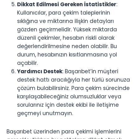
Dikkat Edilmesi Gereken İstatistikler
:
Kullanıcılar, para çekim taleplerinin
sıklığına ve miktarına ilişkin detayları
gözden geçirmelidir. Yüksek miktarda
düzenli çekimler, hesabın riskli olarak
değerlendirilmesine neden olabilir. Bu
durum, hesabınızın kısıtlanmasına yol
açabilir.
Yardımcı Destek
: Başarıbet’in müşteri
destek hattı aracılığıyla her türlü sorunuza
çözüm bulabilirsiniz. Para çekim sürecinde
karşılaşabileceğiniz olumsuzluklar veya
sorularınız için destek ekibi ile iletişime
geçmeyi unutmayın.
Başarıbet üzerinden para çekimi işlemlerini