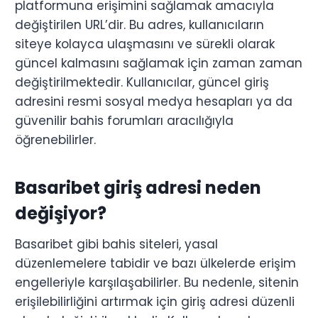
platformuna erişimini sağlamak amacıyla
değiştirilen URL’dir. Bu adres, kullanıcıların
siteye kolayca ulaşmasını ve sürekli olarak
güncel kalmasını sağlamak için zaman zaman
değiştirilmektedir. Kullanıcılar, güncel giriş
adresini resmi sosyal medya hesapları ya da
güvenilir bahis forumları aracılığıyla
öğrenebilirler.
Basaribet giriş adresi neden
değişiyor?
Basaribet gibi bahis siteleri, yasal
düzenlemelere tabidir ve bazı ülkelerde erişim
engelleriyle karşılaşabilirler. Bu nedenle, sitenin
erişilebilirliğini artırmak için giriş adresi düzenli