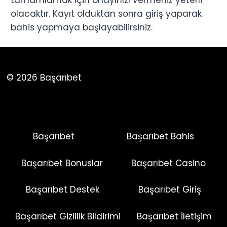
tamamlamak için onayınızı vermeniz yeterli
olacaktır. Kayıt olduktan sonra giriş yaparak
bahis yapmaya başlayabilirsiniz.
© 2026 Başarıbet
Başarıbet
Başarıbet Bahis
Başarıbet Bonuslar
Başarıbet Casino
Başarıbet Destek
Başarıbet Giriş
Başarıbet Gizlilik Bildirimi
Başarıbet İletişim