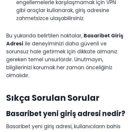
engellemelerle karşılaşmamak için VPN
gibi araçlar kullanarak, giriş adresine
zahmetsizce ulaşabilirsiniz.
Bu yukarıda belirtilen noktalar,
Basaribet Giriş
Adresi
ile deneyiminizi daha güvenli ve
sorunsuz hale getirmek için dikkate almanız
gereken temel unsurlardır. Unutmayın,
bilgilerinizi korumak her zaman önceliğiniz
olmalıdır.
Sıkça Sorulan Sorular
Basaribet yeni giriş adresi nedir?
Basaribet yeni giriş adresi, kullanıcıların bahis