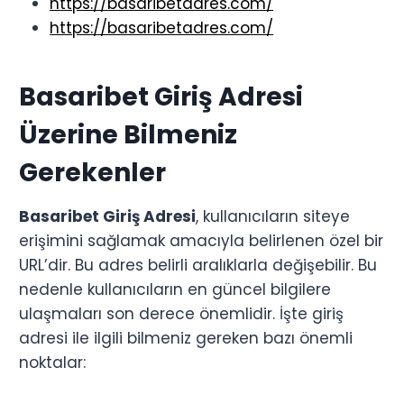
https://basaribetadres.com/
https://basaribetadres.com/
Basaribet Giriş Adresi
Üzerine Bilmeniz
Gerekenler
Basaribet Giriş Adresi
, kullanıcıların siteye
erişimini sağlamak amacıyla belirlenen özel bir
URL’dir. Bu adres belirli aralıklarla değişebilir. Bu
nedenle kullanıcıların en güncel bilgilere
ulaşmaları son derece önemlidir. İşte giriş
adresi ile ilgili bilmeniz gereken bazı önemli
noktalar: