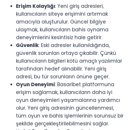
Erişim Kolaylığı
: Yeni giriş adresleri,
kullanıcıların siteye erişimini artırmak
amacıyla oluşturulur. Güncel bilgiye
ulaşmak, kullanıcıların bahis oynama
deneyimlerini kesintisiz hale getirir.
Güvenlik
: Eski adresler kullanıldığında,
güvenlik sorunları ortaya çıkabilir. Çünkü
kullanıcıların bilgileri kötü amaçlı yazılımlar
tarafından hedef alınabilir. Yeni giriş
adresi, bu tür sorunların önüne geçer.
Oyun Deneyimi
: Basaribet platformuna
erişim sağlamak, kullanıcıların daha iyi
oyun deneyimleri yaşamalarına yardımcı
olur. Yeni giriş adresinin güncellenmesi,
tüm oyun ve bahis işlemlerinin sorunsuz bir
şekilde gerçekleştirilebilmesini sağlar.