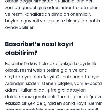
olarak değiştirilmektedir. Kullanıcıların her
zaman güncel giriş adresini kontrol etmeleri
ve resmi kanallardan almaları önemlidir,
böylece güvenli ve sorunsuz bir şekilde bahis
oynayabilirler.
Basaribet’e nasıl kayıt
olabilirim?
Basaribet’e kayıt olmak oldukça kolaydır. İlk
olarak, resmi web sitesine gidin ve ana
sayfada yer alan ‘Kayıt Ol’ butonuna tıklayın.
Ardından sizden istenen bilgileri, yani e-posta
adresi, kullanıcı adı, şifre gibi detayları
doldurmanız gerekecek. Tüm bilgileri doğru ve
eksiksiz bir şekilde girdikten sonra kayıt işlemini