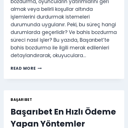
bozdurma, oyuncuların yatırımlarını geri
almak veya belirli koşullar altında
işlemlerini durdurmak istemeleri
durumunda uygulanır. Peki, bu süreç hangi
durumlarda geçerlidir? Ve bahis bozdurma
süreci nasıl işler? Bu yazıda, Başarıbet’te
bahis bozdurma ile ilgili merak edilenleri
detaylandırarak, okuyuculara…
BAŞARIBET
READ MORE
BAHIS
BOZDURMA
HANGI
DURUMDA?
BAŞARIBET
Başarıbet En Hızlı Ödeme
Yapan Yöntemler