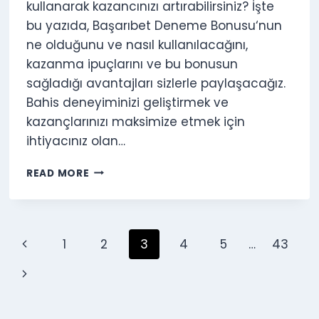
kullanarak kazancınızı artırabilirsiniz? İşte
bu yazıda, Başarıbet Deneme Bonusu‘nun
ne olduğunu ve nasıl kullanılacağını,
kazanma ipuçlarını ve bu bonusun
sağladığı avantajları sizlerle paylaşacağız.
Bahis deneyiminizi geliştirmek ve
kazançlarınızı maksimize etmek için
ihtiyacınız olan…
BAŞARIBET
READ MORE
DENEME
BONUSU
ILE
NASIL
Page
Previous
1
2
3
4
5
…
43
KAZANILIR?
navigation
Page
Next
Page