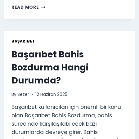
BAŞARIBET
READ MORE
FREESPIN
KULLANIM
SINIRI
BAŞARIBET
Başarıbet Bahis
Bozdurma Hangi
Durumda?
By
Sezer
12 Haziran 2025
Başarıbet kullanıcıları için önemli bir konu
olan Başarıbet Bahis Bozdurma, bahis
sürecinde karşılaşılabilecek bazı
durumlarda devreye girer. Bahis