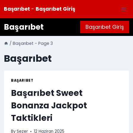
Skip
Başarıbet
-
Başarıbet
Giriş
to
content
Başarıbet
Başarıbet Giriş
/
Başarıbet
- Page 3
Başarıbet
BAŞARIBET
Başarıbet Sweet
Bonanza Jackpot
Taktikleri
By
Sezer
12 Haziran 2025