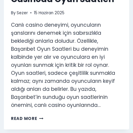
By
Sezer
15 Haziran 2025
Canlı casino deneyimi, oyuncuların
şanslarını denemek için sabırsızlıkla
beklediği anlarla doludur. Özellikle,
Başarıbet Oyun Saatleri bu deneyimin
kalbinde yer alır ve oyunculara en iyi
oyunları sunmak için kritik bir rol oynar.
Oyun saatleri, sadece çeşitlilik sunmakla
kalmaz; aynı zamanda oyuncuların keyif
aldığı anları da belirler. Bu yazıda,
Başarıbet’in sunduğu oyun saatlerinin
önemini, canlı casino oyunlarında…
BAŞARIBET
READ MORE
CANLI
CASINODA