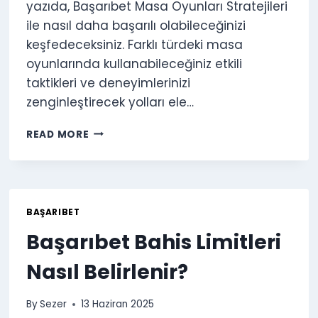
yazıda, Başarıbet Masa Oyunları Stratejileri
ile nasıl daha başarılı olabileceğinizi
keşfedeceksiniz. Farklı türdeki masa
oyunlarında kullanabileceğiniz etkili
taktikleri ve deneyimlerinizi
zenginleştirecek yolları ele…
BAŞARIBET
READ MORE
MASA
OYUNLARINDA
STRATEJILER
BAŞARIBET
Başarıbet Bahis Limitleri
Nasıl Belirlenir?
By
Sezer
13 Haziran 2025