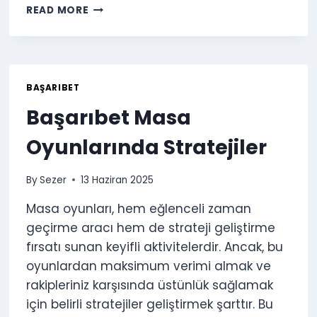
BAŞARIBET
READ MORE
VIP
ÜYELIK
NASIL
ALINIR?
BAŞARIBET
Başarıbet Masa
Oyunlarında Stratejiler
By
Sezer
13 Haziran 2025
Masa oyunları, hem eğlenceli zaman
geçirme aracı hem de strateji geliştirme
fırsatı sunan keyifli aktivitelerdir. Ancak, bu
oyunlardan maksimum verimi almak ve
rakipleriniz karşısında üstünlük sağlamak
için belirli stratejiler geliştirmek şarttır. Bu