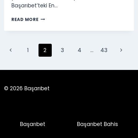
Başarıbet’teki En…
BAŞARIBET
READ MORE
EN
YÜKSEK
JACKPOT
VEREN
Page
Previous
Next
1
2
3
4
…
43
OYUNLAR
navigation
Page
Page
© 2026 Başarıbet
Başarıbet
Başarıbet Bahis