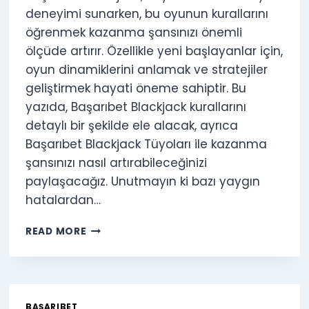
deneyimi sunarken, bu oyunun kurallarını
öğrenmek kazanma şansınızı önemli
ölçüde artırır. Özellikle yeni başlayanlar için,
oyun dinamiklerini anlamak ve stratejiler
geliştirmek hayati öneme sahiptir. Bu
yazıda, Başarıbet Blackjack kurallarını
detaylı bir şekilde ele alacak, ayrıca
Başarıbet Blackjack Tüyoları ile kazanma
şansınızı nasıl artırabileceğinizi
paylaşacağız. Unutmayın ki bazı yaygın
hatalardan…
BAŞARIBET
READ MORE
BLACKJACK
KURALLARI
VE
TÜYOLAR
BAŞARIBET